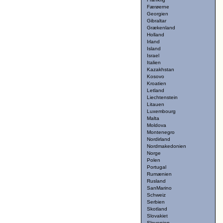
Færøerne
Georgien
Gibraltar
Grækenland
Holland
Irland
Island
Israel
Italien
Kazakhstan
Kosovo
Kroatien
Letland
Liechtenstein
Litauen
Luxembourg
Malta
Moldova
Montenegro
Nordirland
Nordmakedonien
Norge
Polen
Portugal
Rumænien
Rusland
SanMarino
Schweiz
Serbien
Skotland
Slovakiet
Slovenien