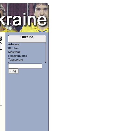
Ukraine
Adresse
Klubber
Mestrene
Pokalfinalerne
Topscorere