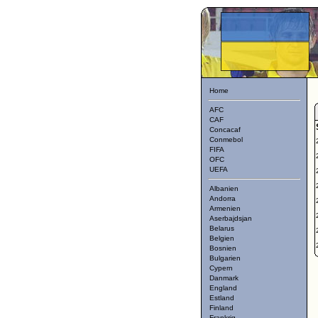
Home
AFC
CAF
Concacaf
Conmebol
FIFA
OFC
UEFA
Albanien
Andorra
Armenien
Aserbajdsjan
Belarus
Belgien
Bosnien
Bulgarien
Cypern
Danmark
England
Estland
Finland
Frankrig