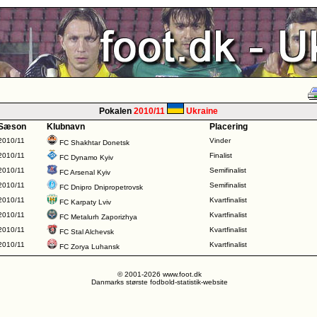
Pokalen
2010/11
Ukraine
Sæson
Klubnavn
Placering
2010/11
Vinder
FC Shakhtar Donetsk
2010/11
Finalist
FC Dynamo Kyiv
2010/11
Semifinalist
FC Arsenal Kyiv
2010/11
Semifinalist
FC Dnipro Dnipropetrovsk
2010/11
Kvartfinalist
FC Karpaty Lviv
2010/11
Kvartfinalist
FC Metalurh Zaporizhya
2010/11
Kvartfinalist
FC Stal Alchevsk
2010/11
Kvartfinalist
FC Zorya Luhansk
© 2001-2026 www.foot.dk
Danmarks største fodbold-statistik-website