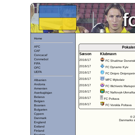
Home
AFC
Pokale
CAF
Sæson
Klubnavn
Concacaf
Conmebol
2016/17
FC Shakhtar Donets
FIFA
2016/17
FC Dynamo Kyiv
OFC
UEFA
2016/17
FC Dnipro Dnipropet
2016/17
MFC Mykolaiv
Albanien
Andorra
2016/17
FC Illichivets Mariupo
Armenien
2016/17
FC Naftovyk-Ukrnafta
Aserbajdsjan
Belarus
2016/17
FC Poltava
Belgien
2016/17
FC Vorskla Poltava
Bosnien
Bulgarien
Cypern
© 2
Danmark
Danmarks st
England
Estland
Finland
Frankrig