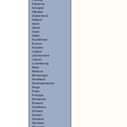
Færøerne
Georgien
Gibraltar
Grækenland
Holland
Irland
Island
Israel
Italien
Kazakhstan
Kosovo
Kroatien
Letland
Liechtenstein
Litauen
Luxembourg
Malta
Moldova
Montenegro
Nordirland
Nordmakedonien
Norge
Polen
Portugal
Rumænien
Rusland
SanMarino
Schweiz
Serbien
Skotland
Slovakiet
Slovenien