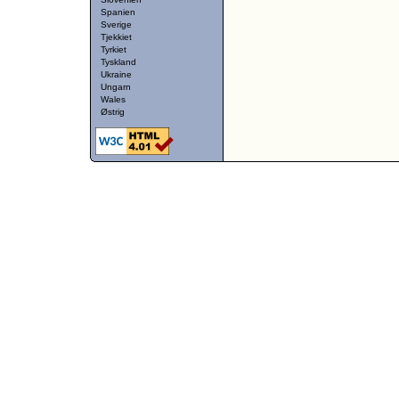
Spanien
Sverige
Tjekkiet
Tyrkiet
Tyskland
Ukraine
Ungarn
Wales
Østrig