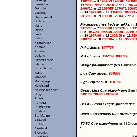
1982/83
nr
8
1952/53
1960/61
1980/8
Færøerne
1979/80
1998/99
2011/12
nr
12
1946/
Georgien
2009/10
nr
13
1954/55
1970/71
2006/
nr
16
1999/00
nr
17
1958/59
1990/91
Gibraltar
2012/13
nr
19
1986/87
2016/17
nr
20
Grækenland
Holland
Placeringer næstbedste række:
nr
Irland
2015/16
nr
2
1959/60
1969/70
nr
3
19
Island
nr
5
1987/88
1988/89
2000/01
2014/1
Israel
nr
10
1967/68
nr
11
1937/38
nr
12
199
Italien
2002/03
nr
16
1963/64
nr
17
1935/36
Kazakhstan
Kosovo
Pokalvinder:
1977/78
Kroatien
Letland
Pokalfinalist:
1952/53
1961/62
Liechtenstein
Litauen
Øvrige pokalplaceringer:
Semifinali
Luxembourg
Malta
Liga Cup-vinder:
2005/06
Moldova
Montenegro
Liga Cup-finalist:
1981/82
Nordirland
Nordmakedonien
Øvrige Liga Cup-placeringer:
Semifi
Norge
2001/02
2006/07
2007/08
Polen
Portugal
UEFA Europa League-placeringer:
Rumænien
Rusland
UEFA Cup Winners Cup-placeringe
SanMarino
Schweiz
TOTO Cup-placeringer:
nr 3 i Grup
Serbien
Skotland
Slovakiet
© 2
Slovenien