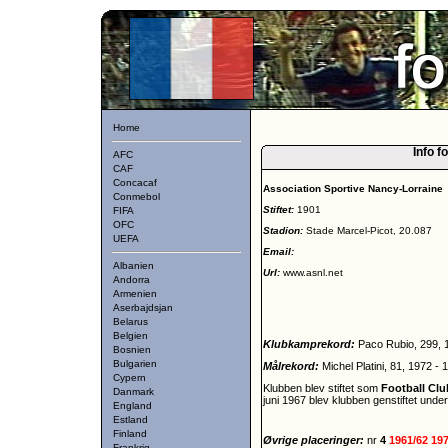
Home
Info f
AFC
CAF
Concacaf
Association Sportive Nancy-Lorraine
Conmebol
Stiftet:
1901
FIFA
OFC
Stadion:
Stade Marcel-Picot, 20.087
UEFA
Email:
Albanien
Url:
www.asnl.net
Andorra
Armenien
Aserbajdsjan
Belarus
Belgien
Klubkamprekord:
Paco Rubio, 299, 
Bosnien
Bulgarien
Målrekord:
Michel Platini, 81, 1972 - 
Cypern
Klubben blev stiftet som
Football Cl
Danmark
juni 1967 blev klubben genstiftet und
England
Estland
Finland
Øvrige placeringer:
nr
4
1961/62
19
Frankrig