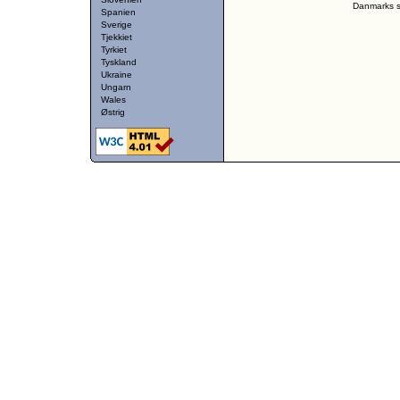
Danmarks st
Spanien
Sverige
Tjekkiet
Tyrkiet
Tyskland
Ukraine
Ungarn
Wales
Østrig