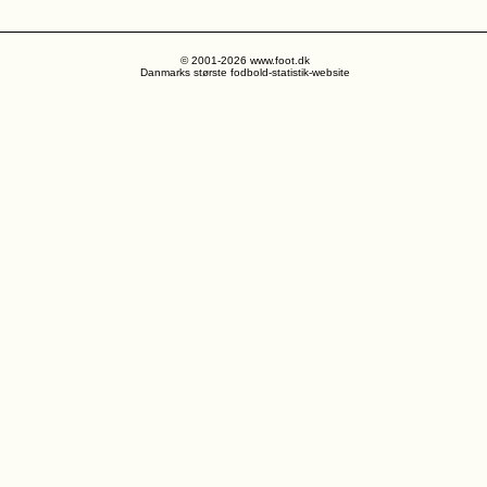
© 2001-2026 www.foot.dk
Danmarks største fodbold-statistik-website