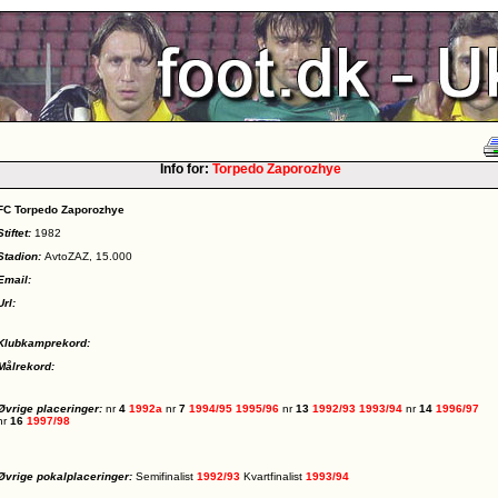
Info for:
Torpedo Zaporozhye
FC Torpedo Zaporozhye
Stiftet:
1982
Stadion:
AvtoZAZ, 15.000
Email:
Url:
Klubkamprekord:
Målrekord:
Øvrige placeringer:
nr
4
1992a
nr
7
1994/95
1995/96
nr
13
1992/93
1993/94
nr
14
1996/97
nr
16
1997/98
Øvrige pokalplaceringer:
Semifinalist
1992/93
Kvartfinalist
1993/94