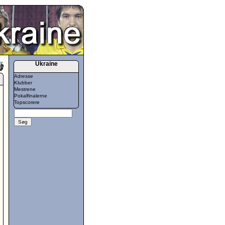
Ukraine
Adresse
Klubber
Mestrene
Pokalfinalerne
Topscorere