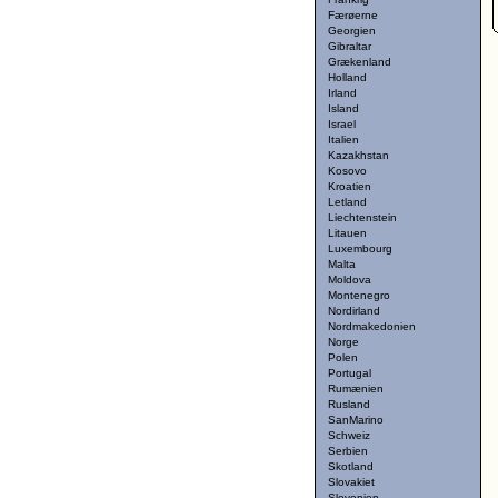
Færøerne
Georgien
Gibraltar
Grækenland
Holland
Irland
Island
Israel
Italien
Kazakhstan
Kosovo
Kroatien
Letland
Liechtenstein
Litauen
Luxembourg
Malta
Moldova
Montenegro
Nordirland
Nordmakedonien
Norge
Polen
Portugal
Rumænien
Rusland
SanMarino
Schweiz
Serbien
Skotland
Slovakiet
Slovenien