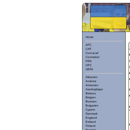
Home
AFC
CAF
Concacaf
Conmebol
FIFA
OFC
UEFA
Albanien
Andorra
Armenien
Aserbajdsjan
Belarus
Belgien
Bosnien
Bulgarien
Cypern
Danmark
England
Estland
Finland
Frankrig