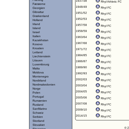
1937/38
Rhyl Athletic FC
Færøerne
1948/49
Rhyl FC
Georgien
Gibraltar
1951/52
Rhyl FC
Grækenland
1952/53
Rhyl FC
Holland
Irland
1957/58
Rhyl FC
Island
1958/59
Rhyl FC
Israel
Italien
1963/64
Rhyl FC
Kazakhstan
1967/68
Rhyl FC
Kosovo
Kroatien
1971/72
Rhyl FC
Letland
1984/85
Rhyl FC
Liechtenstein
Litauen
1986/87
Rhyl FC
Luxembourg
1989/90
Rhyl FC
Malta
Moldova
1992/93
Rhyl FC
Montenegro
2002/03
Rhyl FC
Nordirland
Nordmakedonien
2003/04
Rhyl FC
Norge
2004/05
Rhyl FC
Polen
Portugal
2005/06
Rhyl FC
Rumænien
2007/08
Rhyl FC
Rusland
SanMarino
2009/10
Rhyl FC
Schweiz
2014/15
Rhyl FC
Serbien
Skotland
Slovakiet
© 2
Slovenien