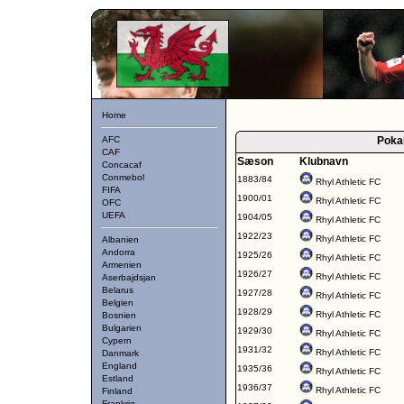
Home
AFC
Poka
CAF
Sæson
Klubnavn
Concacaf
Conmebol
1883/84
Rhyl Athletic FC
FIFA
1900/01
Rhyl Athletic FC
OFC
UEFA
1904/05
Rhyl Athletic FC
1922/23
Rhyl Athletic FC
Albanien
Andorra
1925/26
Rhyl Athletic FC
Armenien
1926/27
Rhyl Athletic FC
Aserbajdsjan
Belarus
1927/28
Rhyl Athletic FC
Belgien
1928/29
Rhyl Athletic FC
Bosnien
Bulgarien
1929/30
Rhyl Athletic FC
Cypern
1931/32
Rhyl Athletic FC
Danmark
England
1935/36
Rhyl Athletic FC
Estland
1936/37
Rhyl Athletic FC
Finland
Frankrig