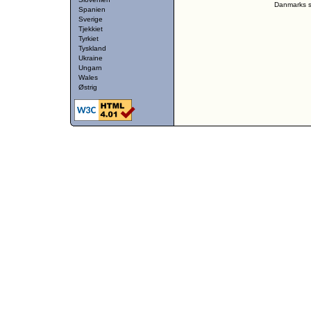
Danmarks st
Spanien
Sverige
Tjekkiet
Tyrkiet
Tyskland
Ukraine
Ungarn
Wales
Østrig