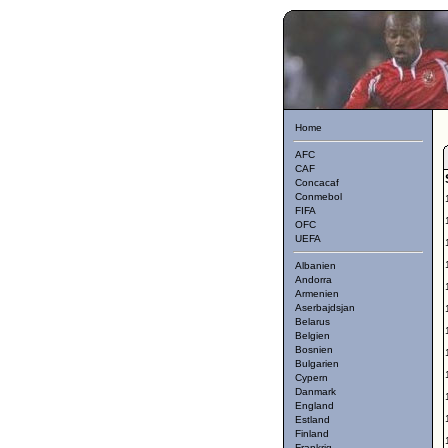
Home
AFC
CAF
Concacaf
Conmebol
FIFA
OFC
UEFA
Albanien
Andorra
Armenien
Aserbajdsjan
Belarus
Belgien
Bosnien
Bulgarien
Cypern
Danmark
England
Estland
Finland
Frankrig