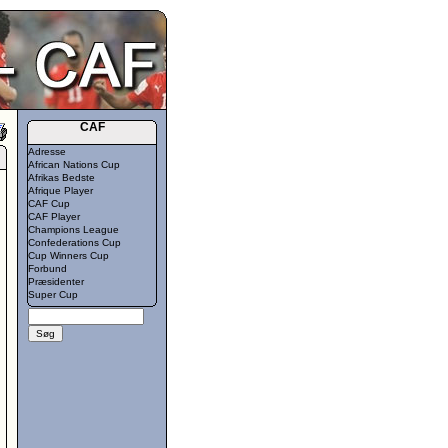
CAF
Adresse
African Nations Cup
Afrikas Bedste
Afrique Player
CAF Cup
CAF Player
Champions League
Confederations Cup
Cup Winners Cup
Forbund
Præsidenter
Super Cup