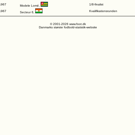
1967
1/8-finalist
Modele Lomé
,
1967
Kvalifikationsrunden
Secteur 6
,
© 2001-2026 www.foot.dk
Danmarks største fodbold-statistik-website