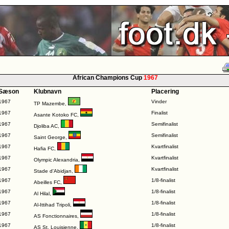
African Champions Cup
1967
Sæson
Klubnavn
Placering
1967
Vinder
TP Mazembe
,
1967
Finalist
Asante Kotoko FC
,
1967
Semifinalist
Djoliba AC
,
1967
Semifinalist
Saint George
,
1967
Kvartfinalist
Hafia FC
,
1967
Kvartfinalist
Olympic Alexandria
,
1967
Kvartfinalist
Stade d'Abidjan
,
1967
1/8-finalist
Abeilles FC
,
1967
1/8-finalist
Al Hilal
,
1967
1/8-finalist
Al-Ittihad Tripoli
,
1967
1/8-finalist
AS Fonctionnaires
,
1967
1/8-finalist
AS St. Louisienne
,