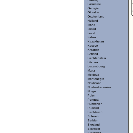
Færøerne
Georgien
Gibraltar
Grækenland
Holland
Irland
Island
Israel
Italien
Kazakhstan
Kosovo
Kroatien
Letland
Liechtenstein
Litauen
Luxembourg
Malta
Moldova
Montenegro
Nordirland
Nordmakedonien
Norge
Polen
Portugal
Rumænien
Rusland
SanMarino
Schweiz
Serbien
Skotland
Slovakiet
Slovenien