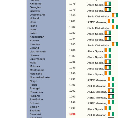
Færøerne
1978
Africa Sports
,
Georgien
1979
Africa Sports
,
Gibraltar
Grækenland
1980
Stella Club Abidjan
,
Holland
1981
Irland
ASEC Mimosas
,
Island
1982
Stella Club Abidjan
,
Israel
1983
Italien
Africa Sports
,
Kazakhstan
1984
Africa Sports
,
Kosovo
Kroatien
1985
Stella Club Abidjan
,
Letland
1986
Africa Sports
,
Liechtenstein
Litauen
1987
Africa Sports
,
Luxembourg
1988
Malta
Africa Sports
,
Moldova
1989
Africa Sports
,
Montenegro
1990
Nordirland
Africa Sports
,
Nordmakedonien
1991
ASEC Mimosas
,
Norge
Polen
1992
ASEC Mimosas
,
Portugal
1993
ASEC Mimosas
,
Rumænien
Rusland
1995
ASEC Mimosas
,
SanMarino
1996
Schweiz
ASEC Mimosas
,
Serbien
1997
Africa Sports
,
Skotland
1998
Slovakiet
ASEC Mimosas
,
Slovenien