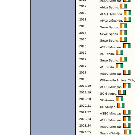
ASEC Mimosas
,
2012
Africa Sports
,
2012
AFAD Djékanou
,
2013
AFAD Djékanou
,
2013
Séwé Sports
,
2014
Séwé Sports
,
2015
Séwé Sports
,
2016
ASEC Mimosas
,
2016
AS Tanda
,
2017
Séwé Sports
,
2017
AS Tanda
,
2018
ASEC Mimosas
,
2018
Williamsville Athletic Club
2018/19
ASEC Mimosas
,
2018/19
SC Gagnoa
,
2019/20
SO Armee
,
2020/21
RC Abidjan
,
2021/22
ASEC Mimosas
,
2022/23
ASEC Mimosas
,
2023/24
ASEC Mimosas
,
2024/25
Stade d'Abidjan
,