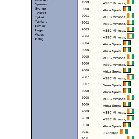
1999
ASEC Mimosas
,
Spanien
Sverige
2000
Africa Sports
,
Tjekkiet
2001
ASEC Mimosas
,
Tyrkiet
Tyskland
2002
ASEC Mimosas
,
Ukraine
2003
Ungarn
ASEC Mimosas
,
Wales
2004
ASEC Mimosas
,
Østrig
2004
Africa Sports
,
2005
Africa Sports
,
2005
ASEC Mimosas
,
2006
ASEC Mimosas
,
2006
Africa Sports
,
2007
ASEC Mimosas
,
2007
Séwé Sports
,
2008
Africa Sports
,
2008
ASEC Mimosas
,
2009
Africa Sports
,
2009
ASEC Mimosas
,
2010
ASEC Mimosas
,
2010
Africa Sports
,
2011
JC Abidjan
,
2011