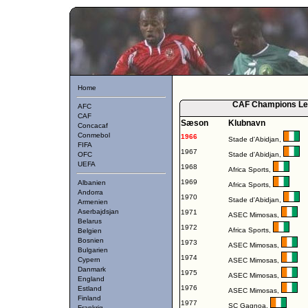
Home
CAF Champions Lea
AFC
CAF
Sæson
Klubnavn
Concacaf
Conmebol
1966
Stade d'Abidjan
,
FIFA
1967
OFC
Stade d'Abidjan
,
UEFA
1968
Africa Sports
,
1969
Albanien
Africa Sports
,
Andorra
1970
Stade d'Abidjan
,
Armenien
Aserbajdsjan
1971
ASEC Mimosas
,
Belarus
1972
Africa Sports
,
Belgien
Bosnien
1973
ASEC Mimosas
,
Bulgarien
1974
Cypern
ASEC Mimosas
,
Danmark
1975
ASEC Mimosas
,
England
1976
Estland
ASEC Mimosas
,
Finland
1977
SC Gagnoa
,
Frankrig