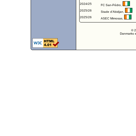
2024/25
FC San-Pédro
,
2025/26
Stade d'Abidjan
,
2025/26
ASEC Mimosas
,
© 2
Danmarks st