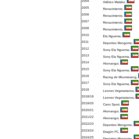
2004
Atlético Malabo
,
2005
Renacimiento
,
2006
Renacimiento
,
2007
Renacimiento
,
2008
Renacimiento
,
2010
Ela Nguema
,
2011
Deportivo Mongomo
,
2012
Sony Ela Nguema
,
2013
Sony Ela Nguema
,
2014
Akonangui
,
2015
Sony Ela Nguema
,
2016
Racing de Micomeseng
,
2017
Sony Ela Nguema
,
2018
Leones Vegetarianos
,
2018/19
Leones Vegetarianos
,
2019/20
Cano Sport
,
2020/21
Akonangui
,
2021/22
Akonangui
,
2022/23
Deportivo Mongomo
,
2023/24
Dragón FC
,
2024/25
Deportivo Mongomo
,