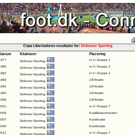
Copa Libertadores-resultater for:
Defensor Sporting
Sæson
Klubnavn
Placering
1977
nr 3 i Gruppe 1
Defensor Sporting,
1980
nr 3 i Gruppe 2
Defensor Sporting,
1982
nr 4 i Gruppe 2
Defensor Sporting,
1990
1/8-finalist
Defensor Sporting,
1992
1/8-finalist
Defensor Sporting,
1994
1/8-finalist
Defensor Sporting,
1996
1/8-finalist
Defensor Sporting,
2001
nr 3 i Gruppe 7
Defensor Sporting,
2006
Kvalifikationsrunden
Defensor Sporting,
2007
Kvartfinalist
Defensor Sporting,
2009
Kvartfinalist
Defensor Sporting,
2012
nr 3 i Gruppe 7
Defensor Sporting,