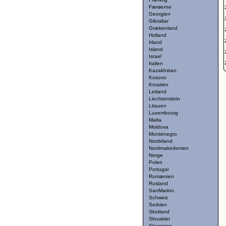
Færøerne
Georgien
Gibraltar
Grækenland
Holland
Irland
Island
Israel
Italien
Kazakhstan
Kosovo
Kroatien
Letland
Liechtenstein
Litauen
Luxembourg
Malta
Moldova
Montenegro
Nordirland
Nordmakedonien
Norge
Polen
Portugal
Rumænien
Rusland
SanMarino
Schweiz
Serbien
Skotland
Slovakiet
Slovenien