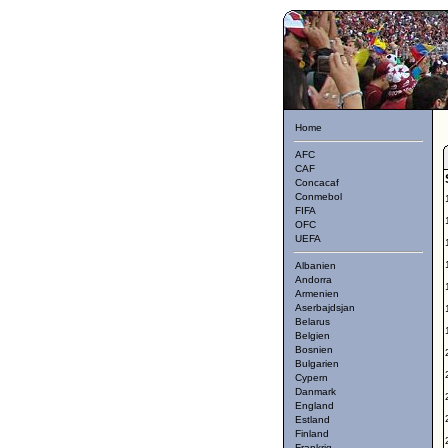
Home
AFC
CAF
Concacaf
Conmebol
FIFA
OFC
UEFA
Albanien
Andorra
Armenien
Aserbajdsjan
Belarus
Belgien
Bosnien
Bulgarien
Cypern
Danmark
England
Estland
Finland
Frankrig