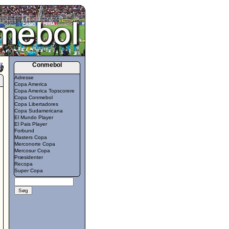
Conmebol
Adresse
Copa America
Copa America Topscorere
Copa Conmebol
Copa Libertadores
Copa Sudamericana
El Mundo Player
El Pais Player
Forbund
Masters Copa
Merconorte Copa
Mercosur Copa
Præsidenter
Recopa
Super Copa