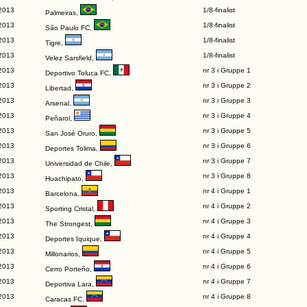
2013
1/8-finalist
Palmeiras
,
2013
1/8-finalist
São Paulo FC
,
2013
1/8-finalist
Tigre
,
2013
1/8-finalist
Velez Sarsfield
,
2013
nr 3 i Gruppe 1
Deportivo Toluca FC
,
2013
nr 3 i Gruppe 2
Libertad
,
2013
nr 3 i Gruppe 3
Arsenal
,
2013
nr 3 i Gruppe 4
Peñarol
,
2013
nr 3 i Gruppe 5
San José Oruro
,
2013
nr 3 i Gruppe 6
Deportes Tolima
,
2013
nr 3 i Gruppe 7
Universidad de Chile
,
2013
nr 3 i Gruppe 8
Huachipato
,
2013
nr 4 i Gruppe 1
Barcelona
,
2013
nr 4 i Gruppe 2
Sporting Cristal
,
2013
nr 4 i Gruppe 3
The Strongest
,
2013
nr 4 i Gruppe 4
Deportes Iquique
,
2013
nr 4 i Gruppe 5
Millonarios
,
2013
nr 4 i Gruppe 6
Cerro Porteño
,
2013
nr 4 i Gruppe 7
Deportiva Lara
,
2013
nr 4 i Gruppe 8
Caracas FC
,