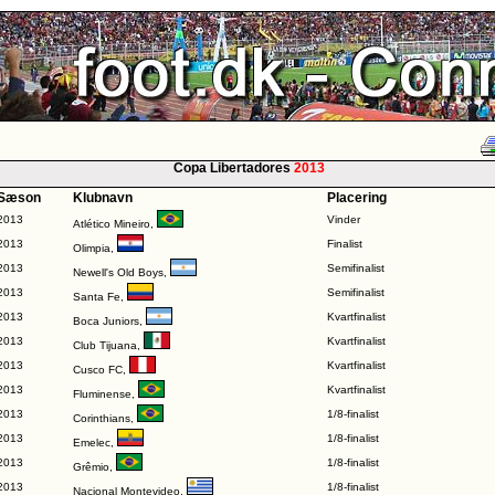
Copa Libertadores
2013
Sæson
Klubnavn
Placering
2013
Vinder
Atlético Mineiro
,
2013
Finalist
Olimpia
,
2013
Semifinalist
Newell's Old Boys
,
2013
Semifinalist
Santa Fe
,
2013
Kvartfinalist
Boca Juniors
,
2013
Kvartfinalist
Club Tijuana
,
2013
Kvartfinalist
Cusco FC
,
2013
Kvartfinalist
Fluminense
,
2013
1/8-finalist
Corinthians
,
2013
1/8-finalist
Emelec
,
2013
1/8-finalist
Grêmio
,
2013
1/8-finalist
Nacional Montevideo
,