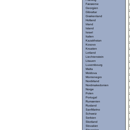
Færøerne
Georgien
Gibraltar
Grækenland
Holland
Irland
Island
Israel
Italien
Kazakhstan
Kosovo
Kroatien
Letland
Liechtenstein
Litauen
Luxembourg
Malta
Moldova
Montenegro
Nordirland
Nordmakedonien
Norge
Polen
Portugal
Rumænien
Rusland
SanMarino
Schweiz
Serbien
Skotland
Slovakiet
Slovenien