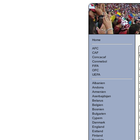
Home
AFC
CAF
Concacaf
Conmebol
FIFA
OFC
UEFA
Albanien
Andorra
Armenien
Aserbajdsjan
Belarus
Belgien
Bosnien
Bulgarien
Cypern
Danmark
England
Estland
Finland
Frankrig