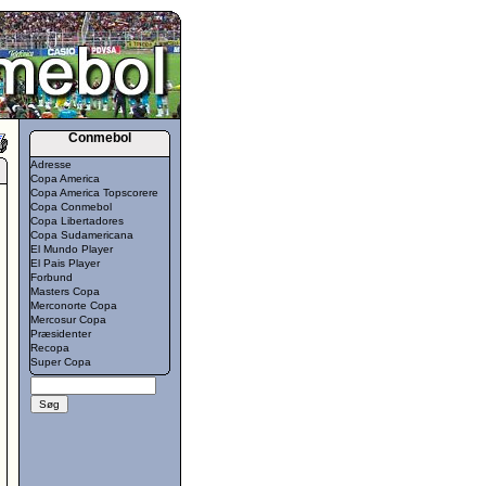
Conmebol
Adresse
Copa America
Copa America Topscorere
Copa Conmebol
Copa Libertadores
Copa Sudamericana
El Mundo Player
El Pais Player
Forbund
Masters Copa
Merconorte Copa
Mercosur Copa
Præsidenter
Recopa
Super Copa