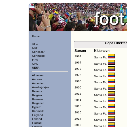
Home
Copa Libertad
AFC
CAF
Sæson
Klubnavn
Concacaf
Conmebol
1961
Santa Fe,
FIFA
1967
OFC
Santa Fe,
UEFA
1972
Santa Fe,
1976
Albanien
Santa Fe,
Andorra
1980
Santa Fe,
Armenien
Aserbajdsjan
2006
Santa Fe,
Belarus
2013
Santa Fe,
Belgien
Bosnien
2014
Santa Fe,
Bulgarien
2015
Cypern
Santa Fe,
Danmark
2016
Santa Fe,
England
2017
Estland
Santa Fe,
Finland
2018
Santa Fe,
Frankrig