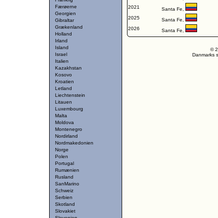
Færøerne
2021
Santa Fe,
Georgien
2025
Santa Fe,
Gibraltar
Grækenland
2026
Santa Fe,
Holland
Irland
Island
© 2
Israel
Danmarks st
Italien
Kazakhstan
Kosovo
Kroatien
Letland
Liechtenstein
Litauen
Luxembourg
Malta
Moldova
Montenegro
Nordirland
Nordmakedonien
Norge
Polen
Portugal
Rumænien
Rusland
SanMarino
Schweiz
Serbien
Skotland
Slovakiet
Slovenien