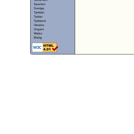
Spanien
Sverige
Tjekkiet
Tyrkiet
Tyskland
Ukraine
Ungarn
Wales
Østrig