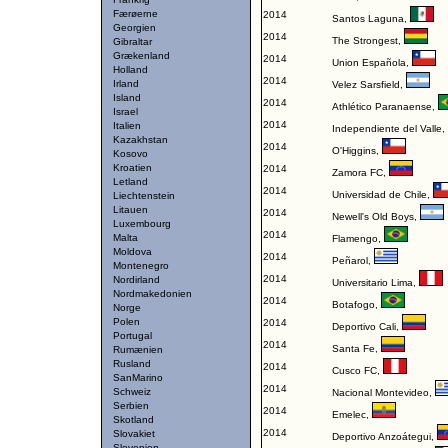
Færøerne
2014
Santos Laguna
,
Georgien
2014
The Strongest
,
Gibraltar
Grækenland
2014
Union Española
,
Holland
2014
Irland
Velez Sarsfield
,
Island
2014
Athlético Paranaense
,
Israel
2014
Italien
Independiente del Valle
,
Kazakhstan
2014
O'Higgins
,
Kosovo
Kroatien
2014
Zamora FC
,
Letland
2014
Universidad de Chile
,
Liechtenstein
Litauen
2014
Newell's Old Boys
,
Luxembourg
2014
Malta
Flamengo
,
Moldova
2014
Peñarol
,
Montenegro
2014
Nordirland
Universitario Lima
,
Nordmakedonien
2014
Botafogo
,
Norge
Polen
2014
Deportivo Cali
,
Portugal
2014
Santa Fe
,
Rumænien
Rusland
2014
Cusco FC
,
SanMarino
2014
Schweiz
Nacional Montevideo
,
Serbien
2014
Emelec
,
Skotland
2014
Slovakiet
Deportivo Anzoátegui
,
Slovenien