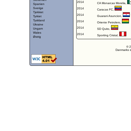
2014
CA Monarcas Morelia
,
Spanien
Sverige
2014
Caracas FC
,
Tjekkiet
2014
Guarani Asuncion
,
Tyrkiet
Tyskland
2014
Oriente Petrolero
,
Ukraine
2014
Ungarn
SD Quito
,
Wales
2014
Sporting Cristal
,
Østrig
© 2
Danmarks st