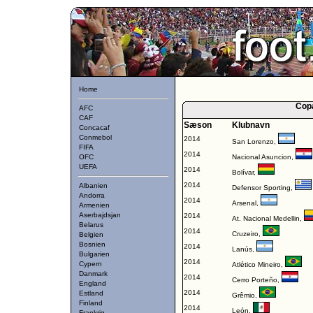
Home
Cop
AFC
CAF
Sæson
Klubnavn
Concacaf
Conmebol
2014
San Lorenzo
,
FIFA
2014
OFC
Nacional Asuncion
,
UEFA
2014
Bolívar
,
2014
Albanien
Defensor Sporting
,
Andorra
2014
Arsenal
,
Armenien
Aserbajdsjan
2014
At. Nacional Medellin
,
Belarus
2014
Cruzeiro
,
Belgien
Bosnien
2014
Lanús
,
Bulgarien
2014
Cypern
Atlético Mineiro
,
Danmark
2014
Cerro Porteño
,
England
2014
Estland
Grêmio
,
Finland
2014
León
,
Frankrig