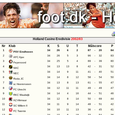
Holland Casino Eredivisie
2002/03
Nr
Klub
K
S
U
T
Målscore
P
1
34
26
6
2
87
-
20
84
PSV Eindhoven
2
34
26
5
3
96
-
32
83
AFC Ajax
3
34
25
5
4
89
-
39
80
Feyenoord
4
34
13
13
8
42
-
31
52
NAC
5
34
14
9
11
41
-
40
51
NEC
6
34
14
8
12
58
-
54
50
Roda JC
7
34
13
8
13
61
-
55
47
sc Heerenveen
8
34
12
11
11
49
-
49
47
FC Utrecht
9
34
14
4
16
44
-
51
46
RKC Waalwijk
10
34
12
8
14
50
-
69
44
AZ Alkmaar
11
34
11
9
14
48
-
51
42
SC Willem II
12
34
10
11
13
36
-
45
41
FC Twente
13
34
10
6
18
33
-
54
36