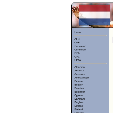
Home
AFC
CAF
Concacaf
Conmebol
FIFA
OFC
UEFA
Albanien
Andorra
Armenien
Aserbajdsjan
Belarus
Belgien
Bosnien
Bulgarien
Cypern
Danmark
England
Estland
Finland
Frankrig