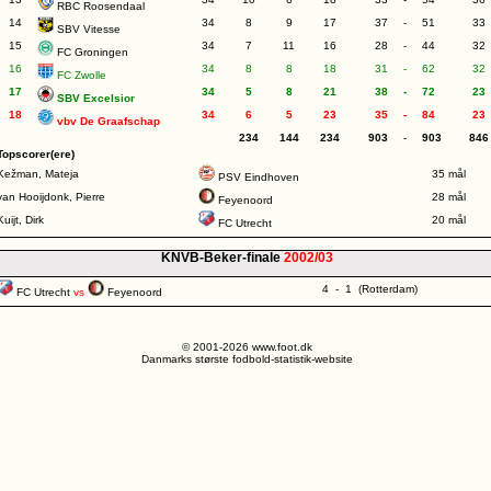
RBC Roosendaal
14
34
8
9
17
37
-
51
33
SBV Vitesse
15
34
7
11
16
28
-
44
32
FC Groningen
16
34
8
8
18
31
-
62
32
FC Zwolle
17
34
5
8
21
38
-
72
23
SBV Excelsior
18
34
6
5
23
35
-
84
23
vbv De Graafschap
234
144
234
903
-
903
846
Topscorer(ere)
Kežman, Mateja
35 mål
PSV Eindhoven
van Hooijdonk, Pierre
28 mål
Feyenoord
Kuijt, Dirk
20 mål
FC Utrecht
KNVB-Beker-finale
2002/03
4 - 1 (Rotterdam)
FC Utrecht
vs
Feyenoord
© 2001-2026 www.foot.dk
Danmarks største fodbold-statistik-website