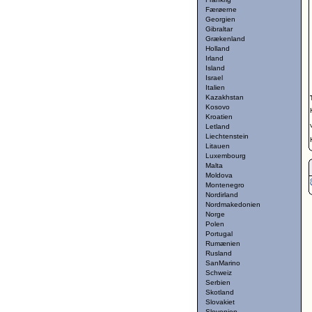
Færøerne
Georgien
Gibraltar
Grækenland
Holland
Irland
Island
Israel
Italien
Kazakhstan
Kosovo
Kroatien
Letland
Liechtenstein
Litauen
Luxembourg
Malta
Moldova
Montenegro
Nordirland
Nordmakedonien
Norge
Polen
Portugal
Rumænien
Rusland
SanMarino
Schweiz
Serbien
Skotland
Slovakiet
Slovenien