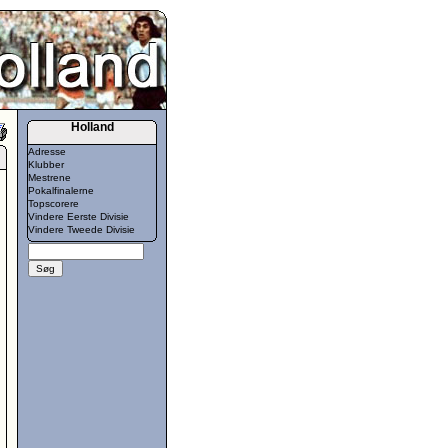
Holland
Adresse
Klubber
Mestrene
Pokalfinalerne
Topscorere
Vindere Eerste Divisie
Vindere Tweede Divisie