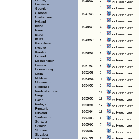
1946/47
2
vv Heerenveen
Færøerne
1
vv Heerenveen
Georgien
Gibraltar
1947/48
2
vv Heerenveen
Grækenland
1
vv Heerenveen
Holland
Irland
1948/49
4
vv Heerenveen
Island
1
vv Heerenveen
Israel
Italien
1949/50
5
vv Heerenveen
Kazakhstan
1
vv Heerenveen
Kosovo
Kroatien
1950/51
5
vv Heerenveen
Letland
1
vv Heerenveen
Liechtenstein
Litauen
1951/52
5
vv Heerenveen
Luxembourg
1952/53
3
vv Heerenveen
Malta
Moldova
1953/54
11
vv Heerenveen
Montenegro
1954/55
3
vv Heerenveen
Nordirland
Nordmakedonien
11
vv Heerenveen
Norge
1955/56
13
vv Heerenveen
Polen
Portugal
1990/91
17
sc Heerenveen
Rumænien
1993/94
13
sc Heerenveen
Rusland
SanMarino
1994/95
9
sc Heerenveen
Schweiz
1995/96
7
sc Heerenveen
Serbien
Skotland
1996/97
7
sc Heerenveen
Slovakiet
1997/98
6
sc Heerenveen
Slovenien