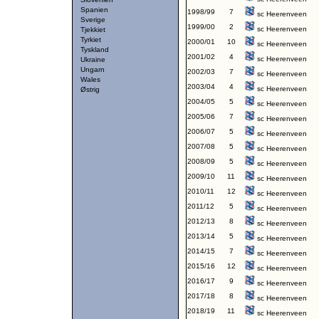
Spanien
1998/99
7
sc Heerenveen
Sverige
1999/00
2
sc Heerenveen
Tjekkiet
Tyrkiet
2000/01
10
sc Heerenveen
Tyskland
2001/02
4
sc Heerenveen
Ukraine
Ungarn
2002/03
7
sc Heerenveen
Wales
2003/04
4
sc Heerenveen
Østrig
2004/05
5
sc Heerenveen
2005/06
7
sc Heerenveen
2006/07
5
sc Heerenveen
2007/08
5
sc Heerenveen
2008/09
5
sc Heerenveen
2009/10
11
sc Heerenveen
2010/11
12
sc Heerenveen
2011/12
5
sc Heerenveen
2012/13
8
sc Heerenveen
2013/14
5
sc Heerenveen
2014/15
7
sc Heerenveen
2015/16
12
sc Heerenveen
2016/17
9
sc Heerenveen
2017/18
8
sc Heerenveen
2018/19
11
sc Heerenveen