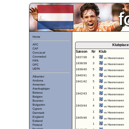
Home
AFC
Klubplace
CAF
Sæson
Nr
Klub
Concacaf
Conmebol
1937/38
9
vv Heerenveen
FIFA
1938/39
3
vv Heerenveen
OFC
UEFA
1939/40
5
vv Heerenveen
1940/41
5
vv Heerenveen
Albanien
Andorra
1941/42
5
vv Heerenveen
Armenien
1
vv Heerenveen
Aserbajdsjan
Belarus
1942/43
5
vv Heerenveen
Belgien
1
vv Heerenveen
Bosnien
Bulgarien
1943/44
4
vv Heerenveen
Cypern
1
vv Heerenveen
Danmark
England
1945/46
3
vv Heerenveen
Estland
1
vv Heerenveen
Finland
Frankrig