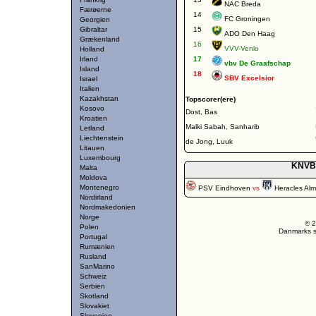
NAC Breda
Færøerne
14
FC Groningen
Georgien
Gibraltar
15
ADO Den Haag
Grækenland
16
VVV-Venlo
Holland
Irland
17
vbv De Graafschap
Island
18
SBV Excelsior
Israel
Italien
Kazakhstan
Topscorer(ere)
Kosovo
Dost, Bas
Kroatien
Malki Sabah, Sanharib
Letland
Liechtenstein
de Jong, Luuk
Litauen
Luxembourg
KNVB-
Malta
Moldova
Montenegro
PSV Eindhoven
vs
Heracles Alm
Nordirland
Nordmakedonien
Norge
© 2
Polen
Danmarks st
Portugal
Rumænien
Rusland
SanMarino
Schweiz
Serbien
Skotland
Slovakiet
Slovenien