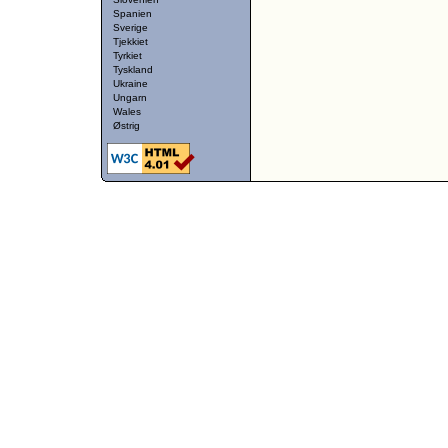
Spanien
Sverige
Tjekkiet
Tyrkiet
Tyskland
Ukraine
Ungarn
Wales
Østrig