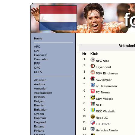
Home
VriendenL
AFC
CAF
Nr
Klub
Concacaf
1
Conmebol
AFC Ajax
FIFA
2
Feyenoord
OFC
3
UEFA
PSV Eindhoven
4
AZ Alkmaar
Albanien
Andorra
5
sc Heerenveen
Armenien
6
FC Twente
Aserbajdsjan
Belarus
7
SBV Vitesse
Belgien
8
NEC
Bosnien
Bulgarien
9
RKC Waalwijk
Cypern
10
Roda JC
Danmark
England
11
FC Utrecht
Estland
12
Heracles Almelo
Finland
Frankrig
13