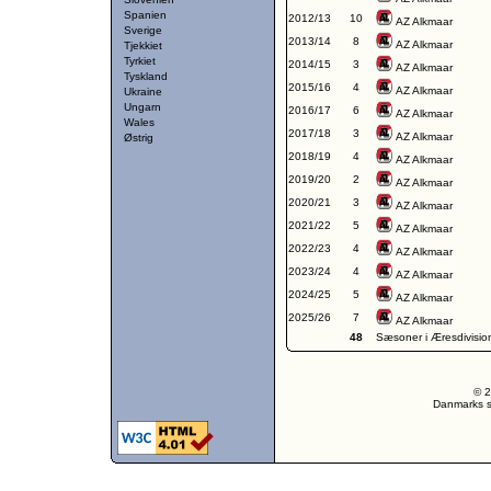
Spanien
2012/13
10
AZ Alkmaar
Sverige
2013/14
8
AZ Alkmaar
Tjekkiet
Tyrkiet
2014/15
3
AZ Alkmaar
Tyskland
2015/16
4
AZ Alkmaar
Ukraine
Ungarn
2016/17
6
AZ Alkmaar
Wales
2017/18
3
AZ Alkmaar
Østrig
2018/19
4
AZ Alkmaar
2019/20
2
AZ Alkmaar
2020/21
3
AZ Alkmaar
2021/22
5
AZ Alkmaar
2022/23
4
AZ Alkmaar
2023/24
4
AZ Alkmaar
2024/25
5
AZ Alkmaar
2025/26
7
AZ Alkmaar
48
Sæsoner i Æresdivisio
© 2
Danmarks st