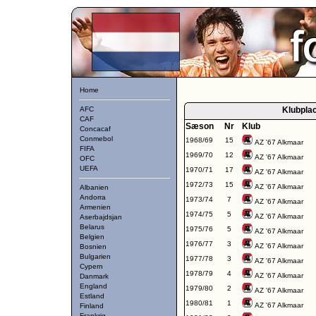
Home
AFC
Klubpla
CAF
Sæson
Nr
Klub
Concacaf
Conmebol
1968/69
15
AZ '67 Alkmaar
FIFA
1969/70
12
AZ '67 Alkmaar
OFC
UEFA
1970/71
17
AZ '67 Alkmaar
1972/73
15
AZ '67 Alkmaar
Albanien
Andorra
1973/74
7
AZ '67 Alkmaar
Armenien
1974/75
5
AZ '67 Alkmaar
Aserbajdsjan
Belarus
1975/76
5
AZ '67 Alkmaar
Belgien
1976/77
3
AZ '67 Alkmaar
Bosnien
Bulgarien
1977/78
3
AZ '67 Alkmaar
Cypern
1978/79
4
AZ '67 Alkmaar
Danmark
England
1979/80
2
AZ '67 Alkmaar
Estland
1980/81
1
AZ '67 Alkmaar
Finland
Frankrig