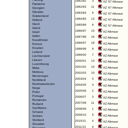
1981/82
3
AZ '67 Alkmaar
Færøerne
1982/83
11
AZ '67 Alkmaar
Georgien
Gibraltar
1983/84
6
AZ '67 Alkmaar
Grækenland
1984/85
13
AZ '67 Alkmaar
Holland
Irland
1985/86
9
AZ '67 Alkmaar
Island
1986/87
15
AZ Alkmaar
Israel
Italien
1987/88
16
AZ Alkmaar
Kazakhstan
1996/97
18
AZ Alkmaar
Kosovo
Kroatien
1998/99
9
AZ Alkmaar
Letland
1999/00
7
AZ Alkmaar
Liechtenstein
Litauen
2000/01
13
AZ Alkmaar
Luxembourg
2001/02
10
AZ Alkmaar
Malta
Moldova
2002/03
10
AZ Alkmaar
Montenegro
2003/04
5
AZ Alkmaar
Nordirland
Nordmakedonien
2004/05
3
AZ Alkmaar
Norge
2005/06
2
AZ Alkmaar
Polen
Portugal
2006/07
3
AZ Alkmaar
Rumænien
2007/08
11
AZ Alkmaar
Rusland
SanMarino
2008/09
1
AZ Alkmaar
Schweiz
2009/10
5
AZ Alkmaar
Serbien
Skotland
2010/11
4
AZ Alkmaar
Slovakiet
2011/12
4
AZ Alkmaar
Slovenien