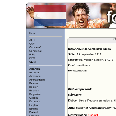
Home
In
AFC
CAF
Concacaf
NOAD Advendo Combinatie Breda
Conmebol
Stiftet:
19. september 1912
FIFA
OFC
Stadion:
Rat Verlegh Stadion, 17.078
UEFA
Email:
nac@nac.nl
Albanien
Url:
www.nac.nl
Andorra
Armenien
Aserbajdsjan
Belarus
Belgien
Klubkamprekord:
Bosnien
Bulgarien
Målrekord:
Cypern
Klubben blev stiftet som en fusion af 
Danmark
England
Antal sæsoner i Æresdivisionen:
6
Estland
Finland
Mesterskaber:
1920/21
Frankrig