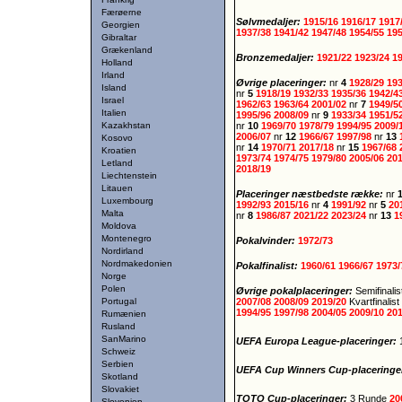
Færøerne
Sølvmedaljer:
1915/16
1916/17
1917
Georgien
1937/38
1941/42
1947/48
1954/55
19
Gibraltar
Grækenland
Bronzemedaljer:
1921/22
1923/24
1
Holland
Irland
Øvrige placeringer:
nr
4
1928/29
19
Island
nr
5
1918/19
1932/33
1935/36
1942/4
Israel
1962/63
1963/64
2001/02
nr
7
1949/5
Italien
1995/96
2008/09
nr
9
1933/34
1951/5
Kazakhstan
nr
10
1969/70
1978/79
1994/95
2009/
2006/07
nr
12
1966/67
1997/98
nr
13
Kosovo
nr
14
1970/71
2017/18
nr
15
1967/68
Kroatien
1973/74
1974/75
1979/80
2005/06
20
Letland
2018/19
Liechtenstein
Litauen
Placeringer næstbedste række:
nr
Luxembourg
1992/93
2015/16
nr
4
1991/92
nr
5
20
Malta
nr
8
1986/87
2021/22
2023/24
nr
13
1
Moldova
Montenegro
Pokalvinder:
1972/73
Nordirland
Nordmakedonien
Pokalfinalist:
1960/61
1966/67
1973/
Norge
Polen
Øvrige pokalplaceringer:
Semifinali
Portugal
2007/08
2008/09
2019/20
Kvartfinalist
1994/95
1997/98
2004/05
2009/10
20
Rumænien
Rusland
SanMarino
UEFA Europa League-placeringer:
Schweiz
Serbien
UEFA Cup Winners Cup-placeringe
Skotland
Slovakiet
TOTO Cup-placeringer:
3 Runde
20
Slovenien