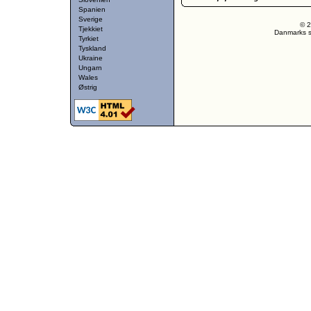
Spanien
Sverige
© 2
Tjekkiet
Danmarks st
Tyrkiet
Tyskland
Ukraine
Ungarn
Wales
Østrig