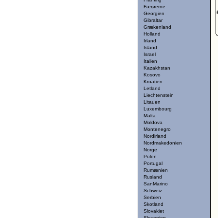
Færøerne
Georgien
Gibraltar
Grækenland
Holland
Irland
Island
Israel
Italien
Kazakhstan
Kosovo
Kroatien
Letland
Liechtenstein
Litauen
Luxembourg
Malta
Moldova
Montenegro
Nordirland
Nordmakedonien
Norge
Polen
Portugal
Rumænien
Rusland
SanMarino
Schweiz
Serbien
Skotland
Slovakiet
Slovenien