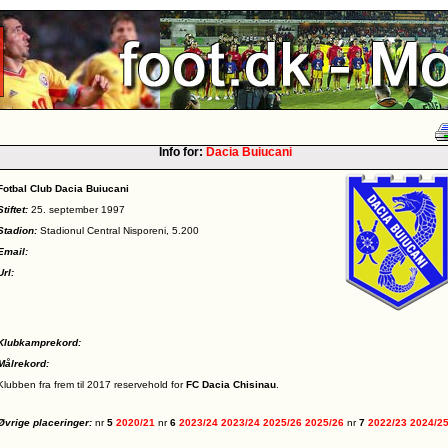
Info for:
Dacia Buiucani
Fotbal Club Dacia Buiucani
Stiftet:
25. september 1997
Stadion:
Stadionul Central Nisporeni, 5.200
Email:
Url:
Klubkamprekord:
Målrekord:
Klubben fra frem til 2017 reservehold for
FC Dacia Chisinau
.
Øvrige placeringer:
nr
5
2020/21
nr
6
2023/24
2023/24
2025/26
2025/26
nr
7
2022/23
2024/2