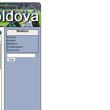
Moldova
Adresse
Klubber
Mestrene
Pokalfinalerne
Topscorere
5