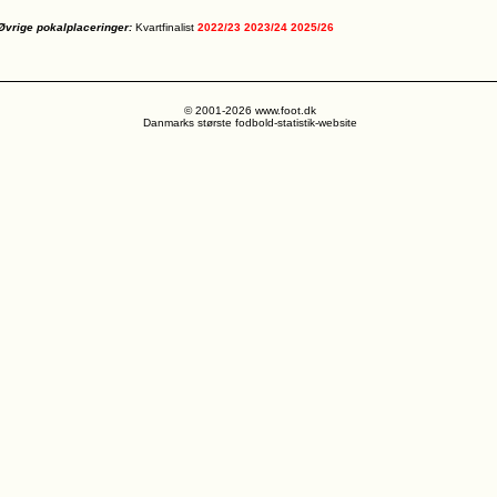
Øvrige pokalplaceringer:
Kvartfinalist
2022/23
2023/24
2025/26
© 2001-2026 www.foot.dk
Danmarks største fodbold-statistik-website