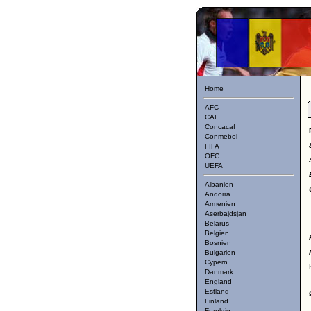
Home
AFC
CAF
Concacaf
Conmebol
FIFA
OFC
UEFA
Albanien
Andorra
Armenien
Aserbajdsjan
Belarus
Belgien
Bosnien
Bulgarien
Cypern
Danmark
England
Estland
Finland
Frankrig