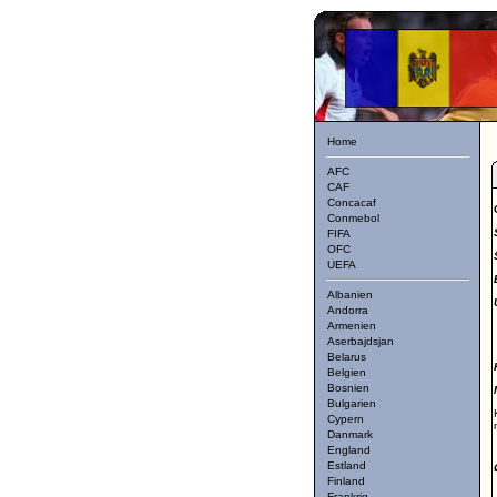
Home
AFC
CAF
Concacaf
Conmebol
FIFA
OFC
UEFA
Albanien
Andorra
Armenien
Aserbajdsjan
Belarus
Belgien
Bosnien
Bulgarien
Cypern
Danmark
England
Estland
Finland
Frankrig