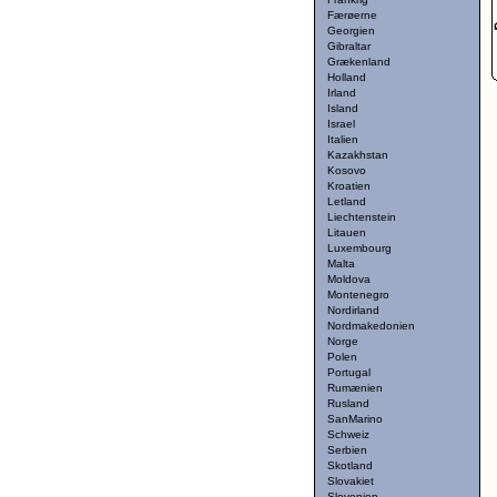
Færøerne
Georgien
Gibraltar
Grækenland
Holland
Irland
Island
Israel
Italien
Kazakhstan
Kosovo
Kroatien
Letland
Liechtenstein
Litauen
Luxembourg
Malta
Moldova
Montenegro
Nordirland
Nordmakedonien
Norge
Polen
Portugal
Rumænien
Rusland
SanMarino
Schweiz
Serbien
Skotland
Slovakiet
Slovenien