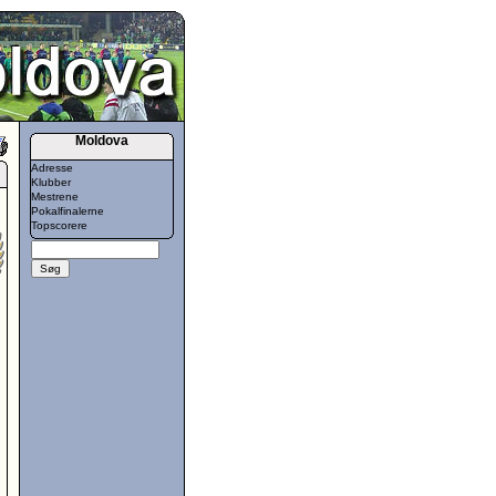
Moldova
Adresse
Klubber
Mestrene
Pokalfinalerne
Topscorere