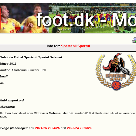
Info for:
Spartanii Sportul
Clubul de Fotbal Spartanii Sportul Selemet
Stiftet:
2011
Stadion:
Stadionul Suruceni, 350
Email:
Url:
Klubkamprekord:
Målrekord:
Klubben blev stiftet som
CF Sparta Selemet
, den 26. marts 2018 skiftede man til det nuværende
navn.
Øvrige placeringer:
nr
6
2024/25
2024/25
nr
8
2023/24
2025/26