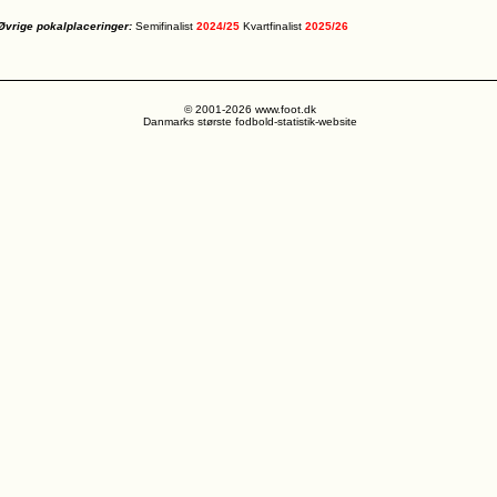
Øvrige pokalplaceringer:
Semifinalist
2024/25
Kvartfinalist
2025/26
© 2001-2026 www.foot.dk
Danmarks største fodbold-statistik-website