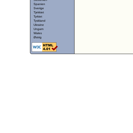
Spanien
Sverige
Tjekkiet
Tyrkiet
Tyskland
Ukraine
Ungarn
Wales
Østrig