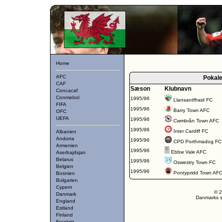
Home
AFC
Pokal
CAF
Sæson
Klubnavn
Concacaf
Conmebol
1995/96
Llansantffraid FC
FIFA
1995/96
Barry Town AFC
OFC
UEFA
1995/96
Cwmbrân Town AFC
1995/96
Inter Cardiff FC
Albanien
Andorra
1995/96
CPD Porthmadog FC
Armenien
1995/96
Ebbw Vale AFC
Aserbajdsjan
Belarus
1995/96
Oswestry Town FC
Belgien
1995/96
Pontypridd Town AF
Bosnien
Bulgarien
Cypern
© 2
Danmark
Danmarks st
England
Estland
Finland
Frankrig