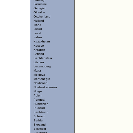
Færøerne
Georgien
Gibraltar
Grækenland
Holland
Irland
Island
Israel
Italien
Kazakhstan
Kosovo
Kroatien
Letland
Liechtenstein
Litauen
Luxembourg
Malta
Moldova
Montenegro
Nordirland
Nordmakedonien
Norge
Polen
Portugal
Rumænien
Rusland
SanMarino
Schweiz
Serbien
Skotland
Slovakiet
Slovenien