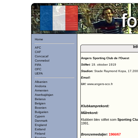
Home
Inf
AFC
CAF
Concacaf
Angers Sporting Club de l'Ouest
Conmebol
Stiftet:
19. oktober 1919
FIFA
OFC
Stadion:
Stade Raymond Kopa, 17.200
UEFA
Email:
Albanien
Url:
www.angers-sco.fr
Andorra
Armenien
Aserbajdsjan
Belarus
Belgien
Klubkamprekord:
Bosnien
Bulgarien
Målrekord:
Cypern
Klubben blev stiftet som
Sporting Clu
Danmark
1991.
England
Estland
Finland
Bronzemedaljer:
1966/67
Frankrig