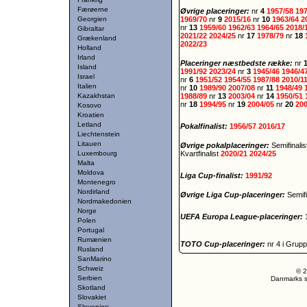
Færøerne
Øvrige placeringer:
nr
4
1957/58
19
Georgien
1969/70
nr
9
2015/16
nr
10
1963/64
2
nr
13
1959/60
1962/63
1964/65
2018/
Gibraltar
2021/22
2024/25
nr
17
1978/79
nr
18
Grækenland
2022/23
Holland
Irland
Placeringer næstbedste række:
nr
Island
1991/92
2023/24
nr
3
1945/46
1946/4
Israel
nr
6
1951/52
1954/55
1987/88
2010/1
Italien
nr
10
1989/90
2007/08
nr
11
1948/49
Kazakhstan
1988/89
nr
13
2003/04
nr
14
1950/51
nr
18
1994/95
nr
19
2004/05
nr
20
20
Kosovo
Kroatien
Letland
Pokalfinalist:
1956/57
2016/17
Liechtenstein
Litauen
Øvrige pokalplaceringer:
Semifinali
Luxembourg
Kvartfinalist
2020/21
2024/25
Malta
Moldova
Liga Cup-finalist:
1991/92
Montenegro
Nordirland
Øvrige Liga Cup-placeringer:
Semifi
Nordmakedonien
Norge
UEFA Europa League-placeringer:
Polen
Portugal
Rumænien
TOTO Cup-placeringer:
nr 4 i Grup
Rusland
SanMarino
Schweiz
© 2
Serbien
Danmarks st
Skotland
Slovakiet
Slovenien