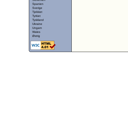
Spanien
Sverige
Tjekkiet
Tyrkiet
Tyskland
Ukraine
Ungarn
Wales
Østrig